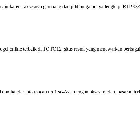
pemain karena aksesnya gampang dan pilihan gamenya lengkap. RTP 
ogel online terbaik di TOTO12, situs resmi yang menawarkan berbag
 dan bandar toto macau no 1 se‑Asia dengan akses mudah, pasaran t