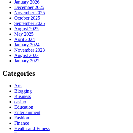
January 2026
December 2025
November 2025
October 2025
September 2025
August 2025
May 2025
April 2024
January 2024
November 2023
August 2023
January 2022
Categories
Arts
Blogging
Business
casino
Education
Entertainment
Fashion
Finance
Health-and-Fitness