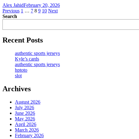
Alex Jahid
February 20, 2026
Posts
Previous
1
…
7
8
9
10
Next
Search
pagination
Recent Posts
authentic sports jerseys
Kyle’s cards
authentic sports jerseys
hptoto
slot
Archives
August 2026
July 2026
June 2026
May 2026
April 2026
March 2026
February 2026