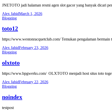
JNETOTO jadi halaman resmi agen slot gacor yang banyak dicari 
Alex Jahid
March 1, 2026
Blogging
toto12
https://www.westonracquetclub.com/ Temukan pengalaman bermain t
Alex Jahid
February 23, 2026
Blogging
olxtoto
https://www.bpgwerks.com/ OLXTOTO menjadi host situs toto togel
Alex Jahid
February 22, 2026
Blogging
noindex
testpost