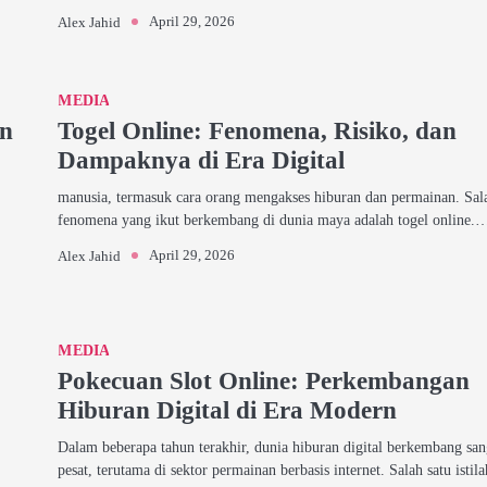
April 29, 2026
Alex Jahid
MEDIA
an
Togel Online: Fenomena, Risiko, dan
Dampaknya di Era Digital
manusia, termasuk cara orang mengakses hiburan dan permainan. Sal
fenomena yang ikut berkembang di dunia maya adalah togel online.
April 29, 2026
Alex Jahid
MEDIA
Pokecuan Slot Online: Perkembangan
Hiburan Digital di Era Modern
Dalam beberapa tahun terakhir, dunia hiburan digital berkembang san
pesat, terutama di sektor permainan berbasis internet. Salah satu istila