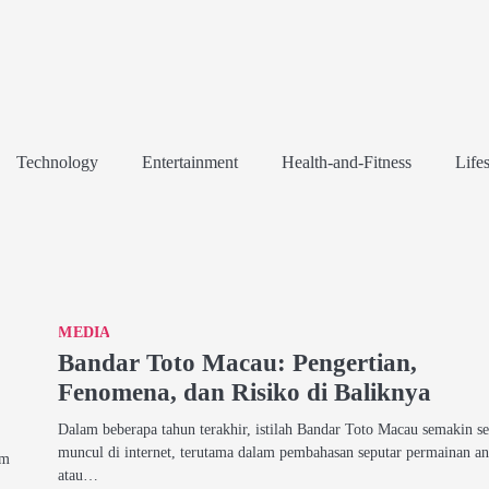
Technology
Entertainment
Health-and-Fitness
Lifes
MEDIA
Bandar Toto Macau: Pengertian,
Fenomena, dan Risiko di Baliknya
Dalam beberapa tahun terakhir, istilah Bandar Toto Macau semakin se
muncul di internet, terutama dalam pembahasan seputar permainan a
rm
atau…