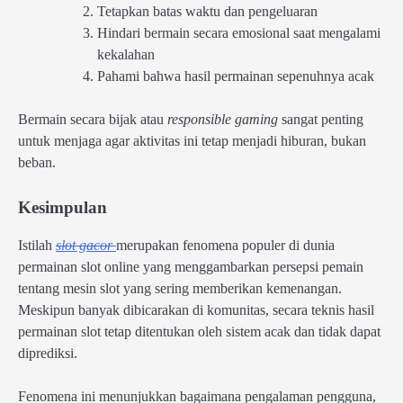
Tetapkan batas waktu dan pengeluaran
Hindari bermain secara emosional saat mengalami
kekalahan
Pahami bahwa hasil permainan sepenuhnya acak
Bermain secara bijak atau
responsible gaming
sangat penting
untuk menjaga agar aktivitas ini tetap menjadi hiburan, bukan
beban.
Kesimpulan
Istilah
slot gacor
merupakan fenomena populer di dunia
permainan slot online yang menggambarkan persepsi pemain
tentang mesin slot yang sering memberikan kemenangan.
Meskipun banyak dibicarakan di komunitas, secara teknis hasil
permainan slot tetap ditentukan oleh sistem acak dan tidak dapat
diprediksi.
Fenomena ini menunjukkan bagaimana pengalaman pengguna,