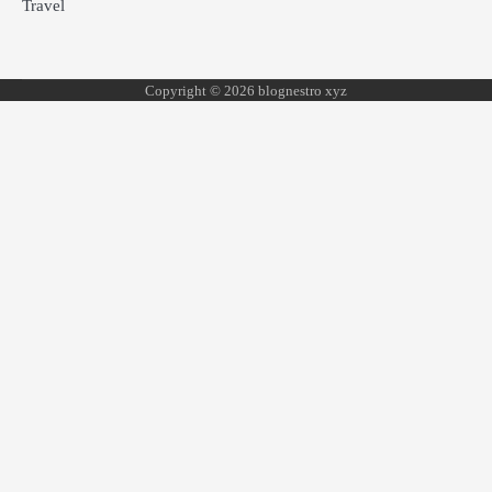
Travel
Copyright © 2026 blognestro xyz