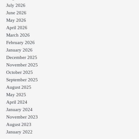
July 2026
June 2026
May 2026
April 2026
March 2026
February 2026
January 2026
December 2025
November 2025
October 2025
September 2025
August 2025
May 2025
April 2024
January 2024
November 2023
August 2023
January 2022