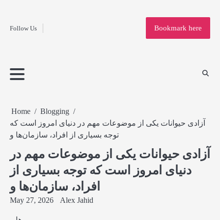
Fashion
Skip
to
Education
Bookmark here
Follow Us
content
Home
Info
Submit
Blogging
Business
Technology
Entertainment
Health-
Lifestyle
Others
Shopping
Analysis
Article
and-
News
System
Fitness
Finance
Travel
Media
Home
Blogging
آزادی حیوانات یکی از موضوعات مهم در دنیای امروز است که
توجه بسیاری از افراد، سازمان‌ها و
آزادی حیوانات یکی از موضوعات مهم در
دنیای امروز است که توجه بسیاری از
افراد، سازمان‌ها و
May 27, 2026
Alex Jahid
ها و