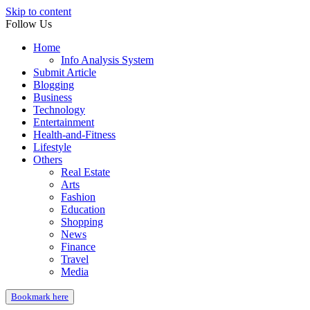
Skip to content
Follow Us
Home
Info Analysis System
Submit Article
Blogging
Business
Technology
Entertainment
Health-and-Fitness
Lifestyle
Others
Real Estate
Arts
Fashion
Education
Shopping
News
Finance
Travel
Media
Bookmark here