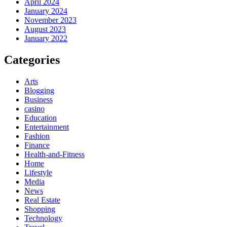
April 2024
January 2024
November 2023
August 2023
January 2022
Categories
Arts
Blogging
Business
casino
Education
Entertainment
Fashion
Finance
Health-and-Fitness
Home
Lifestyle
Media
News
Real Estate
Shopping
Technology