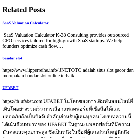
Related Posts
SaaS Valuation Calculator
SaaS Valuation Calculator K-38 Consulting provides outsourced
CFO services tailored for high-growth SaaS startups. We help
founders optimize cash flow,…
bandar slot
https://www.lipperreihe.info/ JNETOTO adalah situs slot gacor dan
merupakan bandar slot online terbaik
UFABET
https://th-ufabet.com UFABET ในโลกของการเดิมพันออนไลน์ที่
เติบโตอย่างรวดเร็ว การเลือกแพลตฟอร์มที่เชื่อถือได้และ
ปลอดภัยถือเป็นปัจจัยสำคัญสำหรับผู้เล่นทุกคน โดยบทความนี้
ได้เน้นถึงบทบาทของ UFABET ในฐานะแพลตฟอร์มที่มีความ
มั่นคงและคุณภาพสูง ซึ่งเป็นหนึ่งในชื่อที่ผู้เล่นส่วนใหญ่นึกถึง