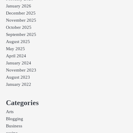
January 2026
December 2025
November 2025
October 2025
September 2025
August 2025
May 2025
April 2024
January 2024
November 2023
August 2023
January 2022
Categories
Arts
Blogging
Business