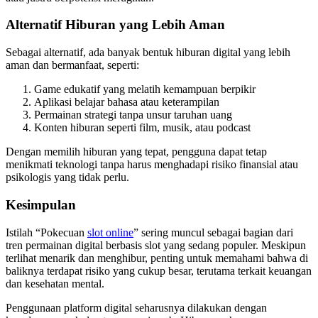
Alternatif Hiburan yang Lebih Aman
Sebagai alternatif, ada banyak bentuk hiburan digital yang lebih
aman dan bermanfaat, seperti:
Game edukatif yang melatih kemampuan berpikir
Aplikasi belajar bahasa atau keterampilan
Permainan strategi tanpa unsur taruhan uang
Konten hiburan seperti film, musik, atau podcast
Dengan memilih hiburan yang tepat, pengguna dapat tetap
menikmati teknologi tanpa harus menghadapi risiko finansial atau
psikologis yang tidak perlu.
Kesimpulan
Istilah “Pokecuan
slot online
” sering muncul sebagai bagian dari
tren permainan digital berbasis slot yang sedang populer. Meskipun
terlihat menarik dan menghibur, penting untuk memahami bahwa di
baliknya terdapat risiko yang cukup besar, terutama terkait keuangan
dan kesehatan mental.
Penggunaan platform digital seharusnya dilakukan dengan