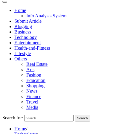
Home
Info Analysis System
Submit Article
Blogging
Business
Technology
Entertainment
Health-and-Fitness
Lifestyle
Others
Real Estate
Arts
Fashion
Education
Shopping
News
Finance
Travel
Media
Search for:
Home