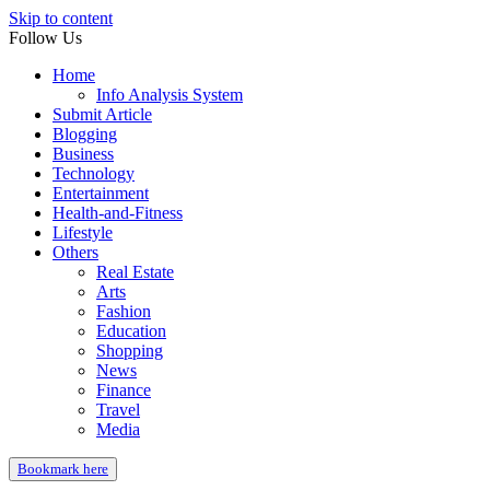
Skip to content
Follow Us
Home
Info Analysis System
Submit Article
Blogging
Business
Technology
Entertainment
Health-and-Fitness
Lifestyle
Others
Real Estate
Arts
Fashion
Education
Shopping
News
Finance
Travel
Media
Bookmark here