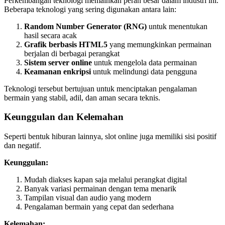
Perkembangan teknologi memainkan peran besar dalam industri ini.
Beberapa teknologi yang sering digunakan antara lain:
Random Number Generator (RNG)
untuk menentukan
hasil secara acak
Grafik berbasis HTML5
yang memungkinkan permainan
berjalan di berbagai perangkat
Sistem server online
untuk mengelola data permainan
Keamanan enkripsi
untuk melindungi data pengguna
Teknologi tersebut bertujuan untuk menciptakan pengalaman
bermain yang stabil, adil, dan aman secara teknis.
Keunggulan dan Kelemahan
Seperti bentuk hiburan lainnya, slot online juga memiliki sisi positif
dan negatif.
Keunggulan:
Mudah diakses kapan saja melalui perangkat digital
Banyak variasi permainan dengan tema menarik
Tampilan visual dan audio yang modern
Pengalaman bermain yang cepat dan sederhana
Kelemahan: