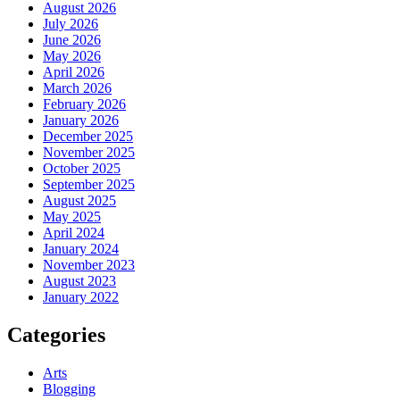
August 2026
July 2026
June 2026
May 2026
April 2026
March 2026
February 2026
January 2026
December 2025
November 2025
October 2025
September 2025
August 2025
May 2025
April 2024
January 2024
November 2023
August 2023
January 2022
Categories
Arts
Blogging