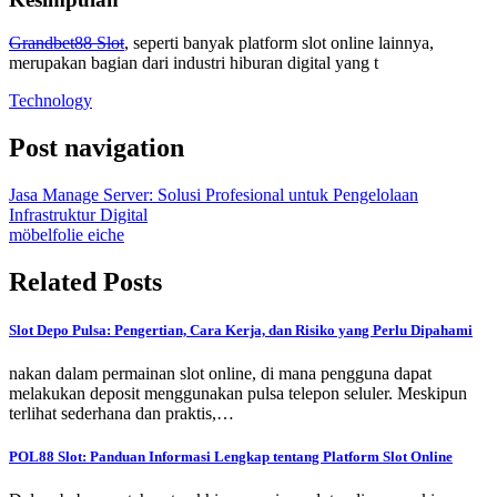
Grandbet88 Slot
, seperti banyak platform slot online lainnya,
merupakan bagian dari industri hiburan digital yang t
Technology
Post navigation
Jasa Manage Server: Solusi Profesional untuk Pengelolaan
Infrastruktur Digital
möbelfolie eiche
Related Posts
Slot Depo Pulsa: Pengertian, Cara Kerja, dan Risiko yang Perlu Dipahami
nakan dalam permainan slot online, di mana pengguna dapat
melakukan deposit menggunakan pulsa telepon seluler. Meskipun
terlihat sederhana dan praktis,…
POL88 Slot: Panduan Informasi Lengkap tentang Platform Slot Online