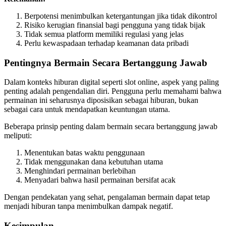
Berpotensi menimbulkan ketergantungan jika tidak dikontrol
Risiko kerugian finansial bagi pengguna yang tidak bijak
Tidak semua platform memiliki regulasi yang jelas
Perlu kewaspadaan terhadap keamanan data pribadi
Pentingnya Bermain Secara Bertanggung Jawab
Dalam konteks hiburan digital seperti slot online, aspek yang paling
penting adalah pengendalian diri. Pengguna perlu memahami bahwa
permainan ini seharusnya diposisikan sebagai hiburan, bukan
sebagai cara untuk mendapatkan keuntungan utama.
Beberapa prinsip penting dalam bermain secara bertanggung jawab
meliputi:
Menentukan batas waktu penggunaan
Tidak menggunakan dana kebutuhan utama
Menghindari permainan berlebihan
Menyadari bahwa hasil permainan bersifat acak
Dengan pendekatan yang sehat, pengalaman bermain dapat tetap
menjadi hiburan tanpa menimbulkan dampak negatif.
Kesimpulan