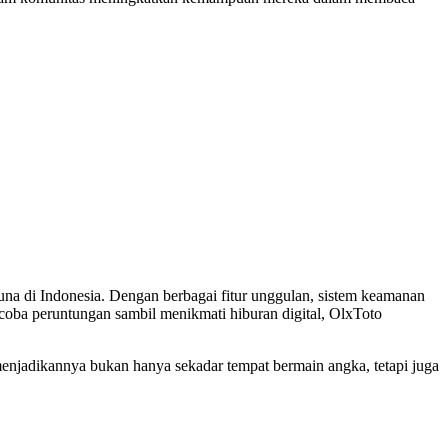
a di Indonesia. Dengan berbagai fitur unggulan, sistem keamanan
ncoba peruntungan sambil menikmati hiburan digital, OlxToto
enjadikannya bukan hanya sekadar tempat bermain angka, tetapi juga