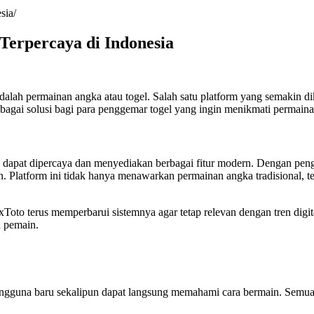
sia
Terpercaya di Indonesia
a adalah permainan angka atau togel. Salah satu platform yang semakin d
bagai solusi bagi para penggemar togel yang ingin menikmati permaina
ng dapat dipercaya dan menyediakan berbagai fitur modern. Dengan p
. Platform ini tidak hanya menawarkan permainan angka tradisional, t
oto terus memperbarui sistemnya agar tetap relevan dengan tren digital.
a pemain.
ngguna baru sekalipun dapat langsung memahami cara bermain. Semua m