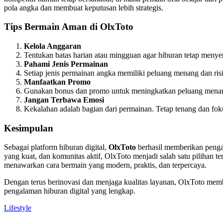
pola angka dan membuat keputusan lebih strategis.
Tips Bermain Aman di OlxToto
Kelola Anggaran
Tentukan batas harian atau mingguan agar hiburan tetap meny
Pahami Jenis Permainan
Setiap jenis permainan angka memiliki peluang menang dan risi
Manfaatkan Promo
Gunakan bonus dan promo untuk meningkatkan peluang mena
Jangan Terbawa Emosi
Kekalahan adalah bagian dari permainan. Tetap tenang dan fok
Kesimpulan
Sebagai platform hiburan digital,
OlxToto
berhasil memberikan penga
yang kuat, dan komunitas aktif, OlxToto menjadi salah satu pilihan 
menawarkan cara bermain yang modern, praktis, dan terpercaya.
Dengan terus berinovasi dan menjaga kualitas layanan, OlxToto mem
pengalaman hiburan digital yang lengkap.
Lifestyle