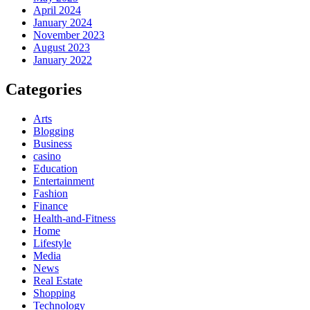
April 2024
January 2024
November 2023
August 2023
January 2022
Categories
Arts
Blogging
Business
casino
Education
Entertainment
Fashion
Finance
Health-and-Fitness
Home
Lifestyle
Media
News
Real Estate
Shopping
Technology