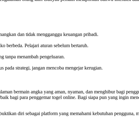
enangkan dan tidak mengganggu keuangan pribadi.
ko berbeda. Pelajari aturan sebelum bertaruh.
ng tanpa menambah pengeluaran.
us pada strategi, jangan mencoba mengejar kerugian.
laman bermain angka yang aman, nyaman, dan menghibur bagi penggun
terbaik bagi para penggemar togel online. Bagi siapa pun yang ingin me
buktikan diri sebagai platform yang memahami kebutuhan pengguna, m