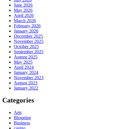
June 2026
May 2026
April 2026
March 2026
February 2026
January 2026
December 2025
November 2025
October 2025
September 2025
August 2025
May 2025
April 2024
January 2024
November 2023
August 2023
January 2022
Categories
Arts
Blogging
Business
casino