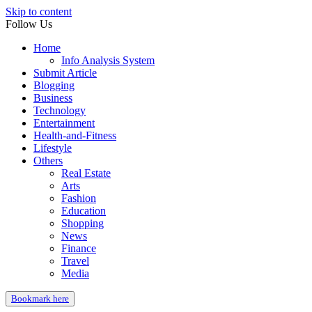
Skip to content
Follow Us
Home
Info Analysis System
Submit Article
Blogging
Business
Technology
Entertainment
Health-and-Fitness
Lifestyle
Others
Real Estate
Arts
Fashion
Education
Shopping
News
Finance
Travel
Media
Bookmark here