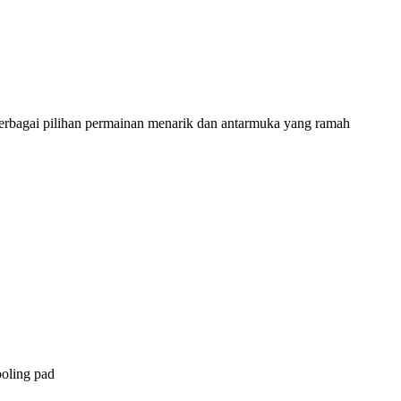
rbagai pilihan permainan menarik dan antarmuka yang ramah
ooling pad