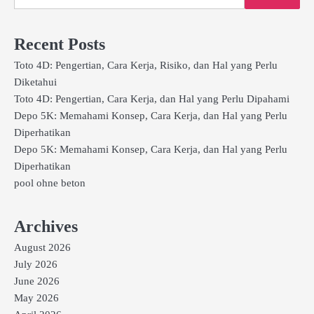
Recent Posts
Toto 4D: Pengertian, Cara Kerja, Risiko, dan Hal yang Perlu
Diketahui
Toto 4D: Pengertian, Cara Kerja, dan Hal yang Perlu Dipahami
Depo 5K: Memahami Konsep, Cara Kerja, dan Hal yang Perlu
Diperhatikan
Depo 5K: Memahami Konsep, Cara Kerja, dan Hal yang Perlu
Diperhatikan
pool ohne beton
Archives
August 2026
July 2026
June 2026
May 2026