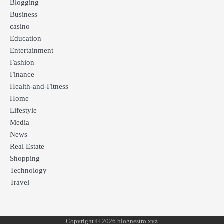
Blogging
Business
casino
Education
Entertainment
Fashion
Finance
Health-and-Fitness
Home
Lifestyle
Media
News
Real Estate
Shopping
Technology
Travel
Copyright © 2026 blognestro xyz