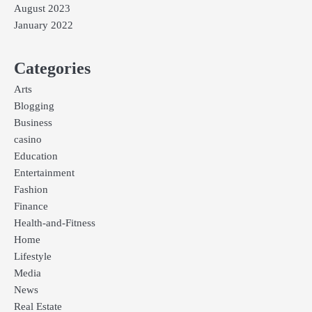
August 2023
January 2022
Categories
Arts
Blogging
Business
casino
Education
Entertainment
Fashion
Finance
Health-and-Fitness
Home
Lifestyle
Media
News
Real Estate