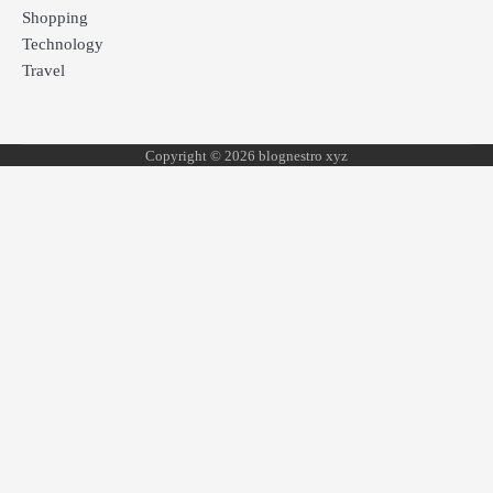
Shopping
Technology
Travel
Copyright © 2026 blognestro xyz