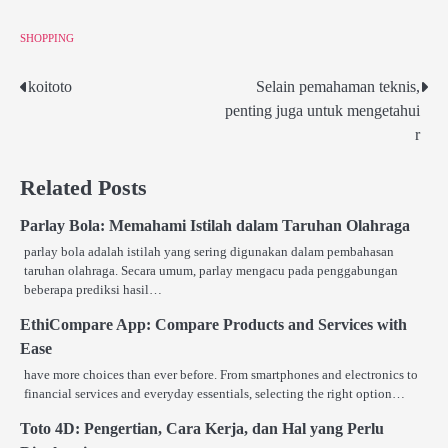
SHOPPING
koitoto
Selain pemahaman teknis,
Post
penting juga untuk mengetahui
navigation
r
Related Posts
Parlay Bola: Memahami Istilah dalam Taruhan Olahraga
parlay bola adalah istilah yang sering digunakan dalam pembahasan
taruhan olahraga. Secara umum, parlay mengacu pada penggabungan
beberapa prediksi hasil…
EthiCompare App: Compare Products and Services with
Ease
have more choices than ever before. From smartphones and electronics to
financial services and everyday essentials, selecting the right option…
Toto 4D: Pengertian, Cara Kerja, dan Hal yang Perlu