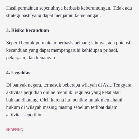
Hasil permainan sepenuhnya berbasis keberuntungan. Tidak ada
strategi pasti yang dapat menjamin kemenangan.
3. Risiko kecanduan
Seperti bentuk permainan berbasis peluang lainnya, ada potensi
kecanduan yang dapat mempengaruhi kehidupan pribadi,
pekerjaan, dan keuangan.
4. Legalitas
Di banyak negara, termasuk beberapa wilayah di Asia Tenggara,
aktivitas perjudian online memiliki regulasi yang ketat atau
bahkan dilarang. Oleh karena itu, penting untuk memahami
hukum di wilayah masing-masing sebelum terlibat dalam
aktivitas seperti in
SHOPPING