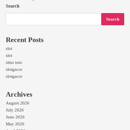
Search
Search
Recent Posts
slot
slot
situs toto
slotgacor
slotgacor
Archives
August 2026
July 2026
June 2026
May 2026