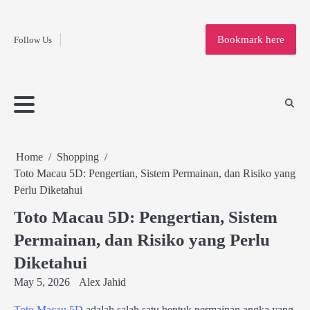
Fashion
Skip
to
Education
Bookmark here
Follow Us
content
Home
Info
Submit
Blogging
Business
Technology
Entertainment
Health-
Lifestyle
Others
Shopping
Analysis
Article
and-
News
System
Fitness
Finance
Travel
Media
Home
Shopping
Toto Macau 5D: Pengertian, Sistem Permainan, dan Risiko yang
Perlu Diketahui
Toto Macau 5D: Pengertian, Sistem
Permainan, dan Risiko yang Perlu
Diketahui
May 5, 2026
Alex Jahid
Toto Macau 5D
adalah salah satu bentuk permainan angka yang