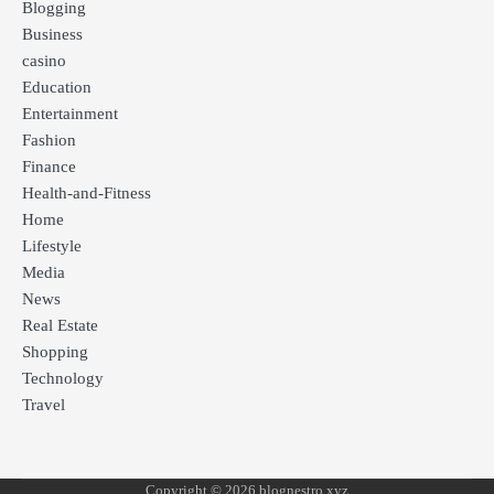
Blogging
Business
casino
Education
Entertainment
Fashion
Finance
Health-and-Fitness
Home
Lifestyle
Media
News
Real Estate
Shopping
Technology
Travel
Copyright © 2026 blognestro xyz