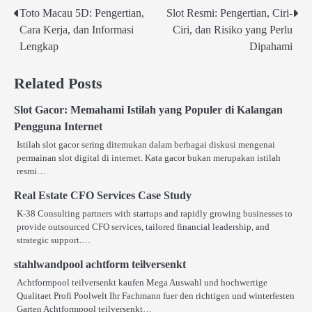
Toto Macau 5D: Pengertian,
Slot Resmi: Pengertian, Ciri-
Post
Cara Kerja, dan Informasi
Ciri, dan Risiko yang Perlu
navigation
Lengkap
Dipahami
Related Posts
Slot Gacor: Memahami Istilah yang Populer di Kalangan
Pengguna Internet
Istilah slot gacor sering ditemukan dalam berbagai diskusi mengenai
permainan slot digital di internet. Kata gacor bukan merupakan istilah
resmi…
Real Estate CFO Services Case Study
K-38 Consulting partners with startups and rapidly growing businesses to
provide outsourced CFO services, tailored financial leadership, and
strategic support.…
stahlwandpool achtform teilversenkt
Achtformpool teilversenkt kaufen Mega Auswahl und hochwertige
Qualitaet Profi Poolwelt Ihr Fachmann fuer den richtigen und winterfesten
Garten Achtformpool teilversenkt…