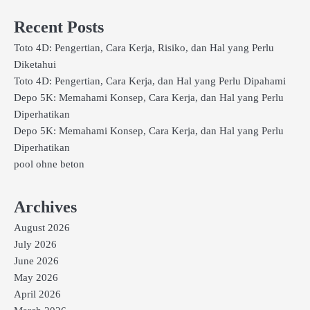
Recent Posts
Toto 4D: Pengertian, Cara Kerja, Risiko, dan Hal yang Perlu
Diketahui
Toto 4D: Pengertian, Cara Kerja, dan Hal yang Perlu Dipahami
Depo 5K: Memahami Konsep, Cara Kerja, dan Hal yang Perlu
Diperhatikan
Depo 5K: Memahami Konsep, Cara Kerja, dan Hal yang Perlu
Diperhatikan
pool ohne beton
Archives
August 2026
July 2026
June 2026
May 2026
April 2026