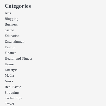
Categories
Arts
Blogging
Business
casino
Education
Entertainment
Fashion
Finance
Health-and-Fitness
Home
Lifestyle
Media
News
Real Estate
Shopping
Technology
Travel