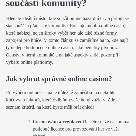
součástí komunity?
Hledáte ideální místo, kde si užít online hazardní hry a přitom se
stát součástí přátelské komunity? Existuje mnoho online casin,
která nabízejí nejen široký výběr her, ale také různé formy
zapojení pro hráče. V tomto článku se zaměříme na to, kde najít
ty nejlépe hodnocené online casina, jaké benefity plynou z
členství v herní komunitě a na jaké aspekty si dát pozor při
výběru online platformy.
Jak vybrat správné online casino?
Při výběru online casina je důležité zaměřit se na několik
klíčových faktorů, které ovlivňují vaše herní zážitky. Zde je
seznam kritérií, na která byste měli brát ohled:
Licencování a regulace:
Ujistěte se, že casino má
potřebné licence pro provozování her ve vaší