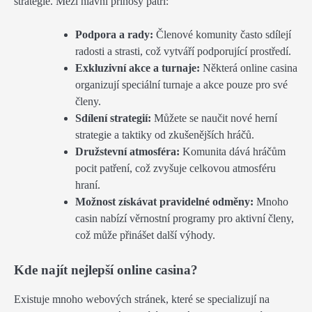
strategie. Mezi hlavní přínosy patří:
Podpora a rady:
Členové komunity často sdílejí
radosti a strasti, což vytváří podporující prostředí.
Exkluzivní akce a turnaje:
Některá online casina
organizují speciální turnaje a akce pouze pro své
členy.
Sdílení strategií:
Můžete se naučit nové herní
strategie a taktiky od zkušenějších hráčů.
Družstevní atmosféra:
Komunita dává hráčům
pocit patření, což zvyšuje celkovou atmosféru
hraní.
Možnost získávat pravidelné odměny:
Mnoho
casin nabízí věrnostní programy pro aktivní členy,
což může přinášet další výhody.
Kde najít nejlepší online casina?
Existuje mnoho webových stránek, které se specializují na