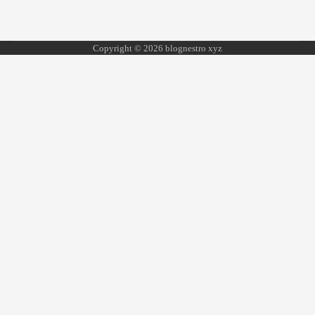
Copyright © 2026 blognestro xyz