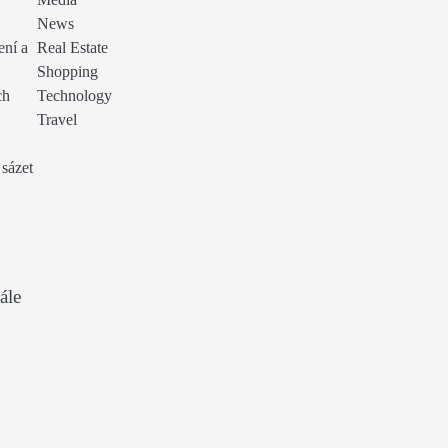
Media
News
ní a
Real Estate
Shopping
ch
Technology
Travel
 sázet
ále