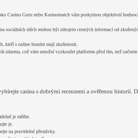
ko Casino Guru nebo Kasinomatch vám poskytnou objektivní hodnoce
 na sociálních sítích mohou být zdrojem cenných informací od zkušený
, kteří s online hraním mají zkušenosti.
rát zdarma, což vám umožní vyzkoušet platformu před tím, než začnete
vybírejte casina s dobrými recenzemi a ověřenou historií. D
idelně je měňte.
jte je.
bejte na pravidelné přestávky.