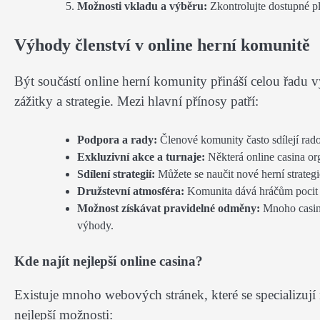
Možnosti vkladu a výběru:
Zkontrolujte dostupné pl
Výhody členství v online herní komunitě
Být součástí online herní komunity přináší celou řadu 
zážitky a strategie. Mezi hlavní přínosy patří:
Podpora a rady:
Členové komunity často sdílejí radost
Exkluzivní akce a turnaje:
Některá online casina org
Sdílení strategií:
Můžete se naučit nové herní strategi
Družstevní atmosféra:
Komunita dává hráčům pocit p
Možnost získávat pravidelné odměny:
Mnoho casin 
výhody.
Kde najít nejlepší online casina?
Existuje mnoho webových stránek, které se specializují 
nejlepší možnosti: