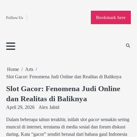
Fashion
Skip
to
Education
Bookmark here
Follow Us
content
Home
Info
Submit
Blogging
Business
Technology
Entertainment
Health-
Lifestyle
Others
Shopping
Analysis
Article
and-
News
System
Fitness
Finance
Travel
Media
Home
Arts
Slot Gacor: Fenomena Judi Online dan Realitas di Baliknya
Slot Gacor: Fenomena Judi Online
dan Realitas di Baliknya
April 29, 2026
Alex Jahid
Dalam beberapa tahun terakhir, istilah
slot gacor
semakin sering
muncul di internet, terutama di media sosial dan forum diskusi
daring. Kata “gacor” sendiri berasal dari bahasa gaul Indonesia