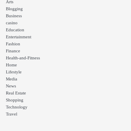
Arts
Blogging
Business
casino
Education
Entertainment
Fashion
Finance
Health-and-Fitness
Home
Lifestyle
Media
News
Real Estate
Shopping
Technology
Travel